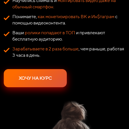
Научились снимать и
монтировать видео даже на
обычный смартфон.
Понимаете,
как монетизировать ВК и Ин$таграм
с
помощью видеоконтента.
Ваши
ролики попадают в ТОП
и привлекают
бесплатную аудиторию.
Зарабатываете в 2 раза больше
, чем раньше, работая
3 часа в день.
ХОЧУ НА КУРС